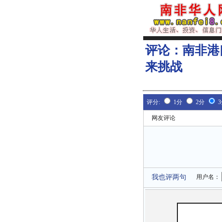
评论：
南非港
来挑战
评分:
1分
2分
网友评论
我也评两句
用户名：