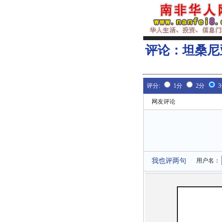
评论：
坦桑尼
评分:
1分
2分
网友评论
我也评两句
用户名：