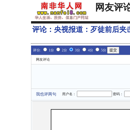
网友评
评论：
央视报道：歹徒前后夹
评分:
1分
2分
3分
4分
5分
网友评论
我也评两句
用户名：
密码：