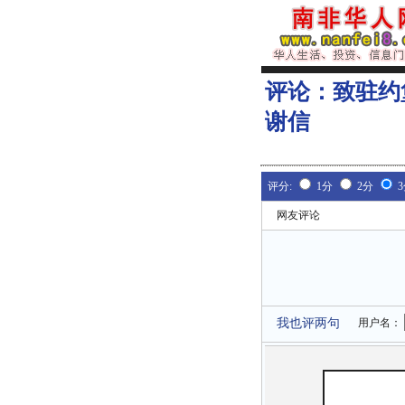
评论：
致驻约
谢信
评分:
1分
2分
网友评论
我也评两句
用户名：