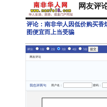
网友评
评论：
南非华人因低价购买香烟
图便宜而上当受骗
评分:
1分
2分
3分
4分
5分
网友评论
我也评两句
用户名：
密码：