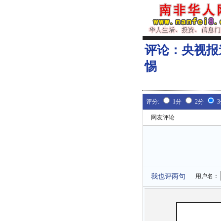
评论：
央视报
惕
评分:
1分
2分
网友评论
我也评两句
用户名：