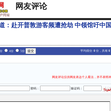
网友评论
道：赴开普敦游客频遭抢劫 中领馆吁中
平均得分:
0
分，共有
0
3分
4分
5分
网友评论仅供网友表达个人看法，并不表明
密码：
验证码：