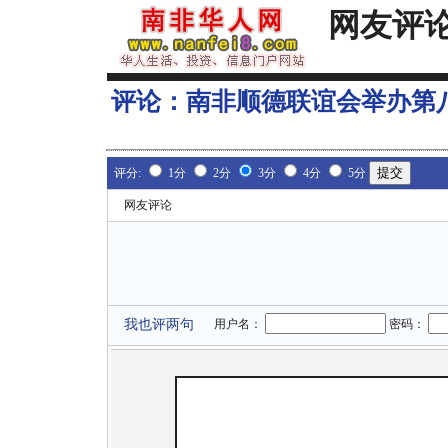
网友评
评论：
南非顺德联谊会举办第
评分:
1分
2分
3分
4分
5分
网友评论
我也评两句
用户名：
密码：