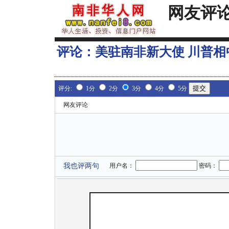
网友评
评论：
美驻南非新大使 川普
评分:
1分
2分
3分
4分
5分
网友评论
我也评两句
用户名：
密码：