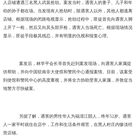
人店铺遭遇三名黑人武装抢劫。案发当时，遇害人的妻子、儿子和年
幼的孙子都在场。当发现有人抢劫时，除遇害人以外，其他人都逃离
店铺。根据现场的闭路电视显示，抢劫过程中，匪徒首先向遇害人脚
上开了一枪，然后又向其头部开枪，遇害人当场死亡。根据现场情况
显示，匪徒手段极其残忍，并有明显的仇视和报复心理。
案发后，林学平会长等首先赶到案发现场，向遇害人家属提
供帮助，并向中国驻南非大使馆和警民中心通报案情。目前，该案受
到使馆和警民中心的高度重视，并将全力协助受害人家属，并敦促当
地警方尽快破案。
另据了解，遇害的男性华人为福清江阴人，终年52岁。遇害
人一家平时就住在店中，工作和生活条件艰苦，在黑人村庄内惨淡经
营店铺。