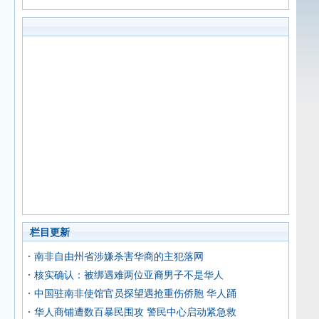
栏目更新
南非自由州省涉嫌杀害华商的主犯落网
核实确认：被绑遇难两位亚裔男子不是华人
中国驻南非使馆官员探望遇抢重伤侨胞 华人踊
华人商铺遭数百暴民围攻 警民中心启动紧急救