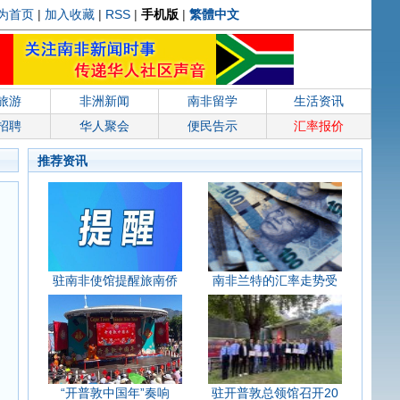
为首页
|
加入收藏
|
RSS
|
手机版
|
繁體中文
旅游
非洲新闻
南非留学
生活资讯
招聘
华人聚会
便民告示
汇率报价
推荐资讯
驻南非使馆提醒旅南侨
南非兰特的汇率走势受
“开普敦中国年”奏响
驻开普敦总领馆召开20