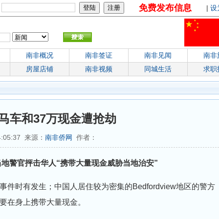
免费发布信息
：
|
设
南非概况
南非签证
南非见闻
南非
房屋店铺
南非视频
同城生活
求职
马车和37万现金遭抢劫
4:05:37 来源：
南非侨网
作者：
抢，当地警官抨击华人“携带大量现金威胁当地治安”
时有发生；中国人居住较为密集的Bedfordview地区的警方
要在身上携带大量现金。