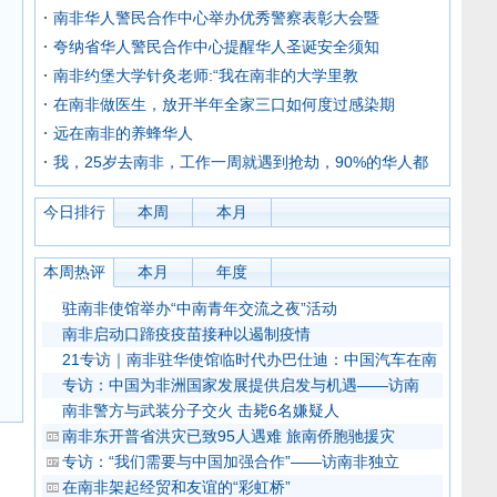
南非华人警民合作中心举办优秀警察表彰大会暨
夸纳省华人警民合作中心提醒华人圣诞安全须知
南非约堡大学针灸老师:“我在南非的大学里教
在南非做医生，放开半年全家三口如何度过感染期
远在南非的养蜂华人
我，25岁去南非，工作一周就遇到抢劫，90%的华人都
今日排行
本周
本月
本周热评
本月
年度
驻南非使馆举办“中南青年交流之夜”活动
南非启动口蹄疫疫苗接种以遏制疫情
21专访｜南非驻华使馆临时代办巴仕迪：中国汽车在南
专访：中国为非洲国家发展提供启发与机遇——访南
南非警方与武装分子交火 击毙6名嫌疑人
南非东开普省洪灾已致95人遇难 旅南侨胞驰援灾
专访：“我们需要与中国加强合作”——访南非独立
在南非架起经贸和友谊的“彩虹桥”