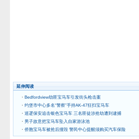
延伸阅读
Bedfordview劫匪宝马车引发街头枪击案
约堡市中心多名“警察”手持AK-47狂扫宝马车
巡逻保安追击银色宝马车 三名匪徒涉抢劫遭到逮捕
男子故意把宝马车坠入自家游泳池
侨胞宝马车被抢后撞毁 警民中心提醒须购买汽车保险