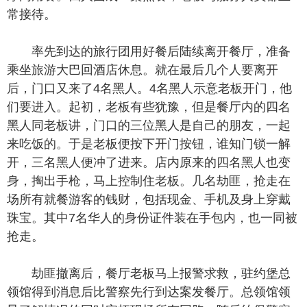
常接待。
率先到达的旅行团用好餐后陆续离开餐厅，准备
乘坐旅游大巴回酒店休息。就在最后几个人要离开
后，门口又来了4名黑人。4名黑人示意老板开门，他
们要进入。起初，老板有些犹豫，但是餐厅内的四名
黑人同老板讲，门口的三位黑人是自己的朋友，一起
来吃饭的。于是老板便按下开门按钮，谁知门锁一解
开，三名黑人便冲了进来。店内原来的四名黑人也变
身，掏出手枪，马上控制住老板。几名劫匪，抢走在
场所有就餐游客的钱财，包括现金、手机及身上穿戴
珠宝。其中7名华人的身份证件装在手包内，也一同被
抢走。
劫匪撤离后，餐厅老板马上报警求救，驻约堡总
领馆得到消息后比警察先行到达案发餐厅。总领馆领