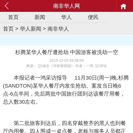
南非华人网
首页
新闻
华人
便民
首页
>
华人新闻
>
南非华人
杉腾某华人餐厅遭抢劫 中国游客被洗劫一空
2015-12-05 04:56:04
来源：
南非《华侨新闻报》
作者：一鸿
评论
本报记者一鸿采访报导 11月30日(周一)晚,杉腾
(SANDTON)某华人餐厅内发生抢劫。案发当日晚6
点-6点半间，先后两批中国旅行团到达该餐厅用餐，
总人数30左右。
第二批旅客到达后，四名穿戴整齐的黑人也到餐
厅内用餐。四人围成一桌点餐，老板与服务人员都正