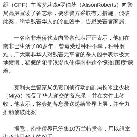
织（CPF）主席艾莉森▪罗伯茨（AlisonRoberts）向警
局高层宣读了备忘录，要求警方采取有力措施，侦破
此案，缉拿残害华人的冷血凶手，告慰受害者家属。
一名南非老侨代表向警察代表严正表示，他们在
南非已生活了80多年，曾遭受过种种不幸，种种磨
难，广大南非华人对残害无辜者的杀人凶手表示极大
地愤慨，猖獗的犯罪浪潮也使得南非这个“彩虹国度”蒙
羞。
克利夫兰警察局负责刑侦行动的副局长米亚少校
（Miya）接受了华人递交的备忘录，并在文件上签
收，他表示，将会把备忘录送递给警界上层，并全力
推动侦破此案
据悉，南非侨界已筹集10万兰特赏金，用以缉拿
谋杀花甲华人的凶手。