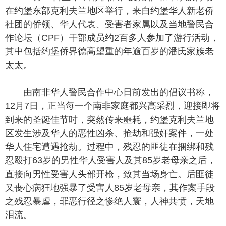
在约堡东部克利夫兰地区举行，来自约堡华人新老侨
社团的侨领、华人代表、受害者家属以及当地警民合
作论坛（CPF）干部成员约2百多人参加了游行活动，
其中包括约堡侨界德高望重的年逾百岁的潘氏家族老
太太。
由南非华人警民合作中心日前发出的倡议书称，
12月7日，正当每一个南非家庭都兴高采烈，迎接即将
到来的圣诞佳节时，突然传来噩耗，约堡克利夫兰地
区发生涉及华人的恶性凶杀、抢劫和强奸案件，一处
华人住宅遭遇抢劫。过程中，残忍的匪徒在捆绑和残
忍殴打63岁的男性华人受害人及其85岁老母亲之后，
直接向男性受害人头部开枪，致其当场身亡。后匪徒
又丧心病狂地强暴了受害人85岁老母亲，其作案手段
之残忍暴虐，罪恶行径之惨绝人寰，人神共愤，天地
泪流。