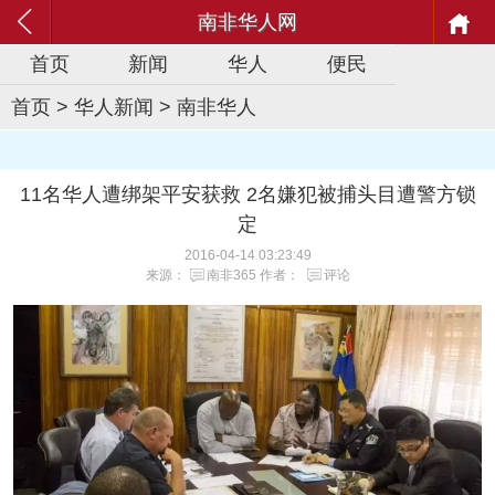
南非华人网
首页
新闻
华人
便民
首页
>
华人新闻
>
南非华人
11名华人遭绑架平安获救 2名嫌犯被捕头目遭警方锁
定
2016-04-14 03:23:49
来源：
南非365
作者：
评论