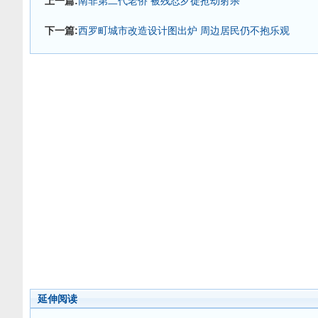
上一篇:
南非第二代老侨 被残忍歹徒抢劫射杀
下一篇:
西罗町城市改造设计图出炉 周边居民仍不抱乐观
延伸阅读