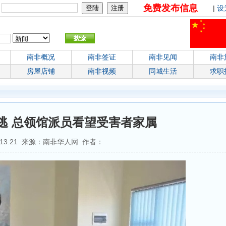
免费发布信息
：
|
设
南非概况
南非签证
南非见闻
南非
房屋店铺
南非视频
同城生活
求职
逃 总领馆派员看望受害者家属
02:13:21 来源：南非华人网 作者：