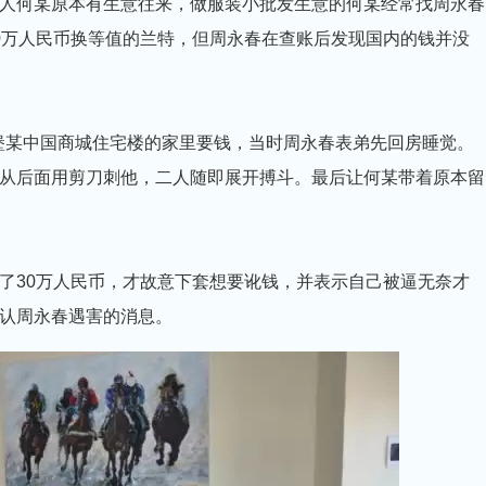
人何某原本有生意往来，做服装小批发生意的何某经常找周永春
0万人民币换等值的兰特，但周永春在查账后发现国内的钱并没
约堡某中国商城住宅楼的家里要钱，当时周永春表弟先回房睡觉。
从后面用剪刀刺他，二人随即展开搏斗。最后让何某带着原本留
了30万人民币，才故意下套想要讹钱，并表示自己被逼无奈才
认周永春遇害的消息。