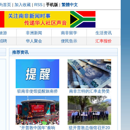
为首页
|
加入收藏
|
RSS
|
手机版
|
繁體中文
旅游
非洲新闻
南非留学
生活资讯
招聘
华人聚会
便民告示
汇率报价
推荐资讯
驻南非使馆提醒旅南侨
南非兰特的汇率走势受
“开普敦中国年”奏响
驻开普敦总领馆召开20