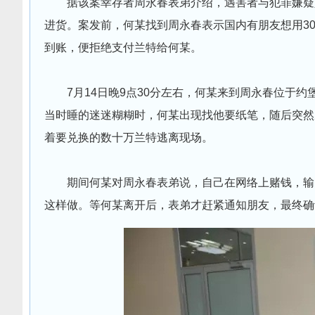
据该案幸存者周永春表弟介绍，遇害者与犯罪嫌疑
进货。案发前，何某找到周永春表示国内有朋友想用3
到账，便拒绝支付兰特给何某。
7月14日晚9点30分左右，何某来到周永春位于
当时睡的迷迷糊糊时，何某出现找他要纸笔，随后突然
着要兑换的数十万兰特逃离现场。
期间何某对周永春表弟说，自己在网络上赌钱，输
这样做。等何某离开后，表弟才赶紧通知朋友，最终确