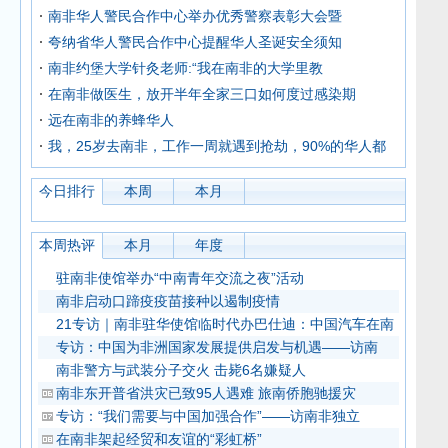
南非华人警民合作中心举办优秀警察表彰大会暨
夸纳省华人警民合作中心提醒华人圣诞安全须知
南非约堡大学针灸老师:“我在南非的大学里教
在南非做医生，放开半年全家三口如何度过感染期
远在南非的养蜂华人
我，25岁去南非，工作一周就遇到抢劫，90%的华人都
今日排行
本周
本月
本周热评
本月
年度
驻南非使馆举办“中南青年交流之夜”活动
南非启动口蹄疫疫苗接种以遏制疫情
21专访｜南非驻华使馆临时代办巴仕迪：中国汽车在南
专访：中国为非洲国家发展提供启发与机遇——访南
南非警方与武装分子交火 击毙6名嫌疑人
南非东开普省洪灾已致95人遇难 旅南侨胞驰援灾
专访：“我们需要与中国加强合作”——访南非独立
在南非架起经贸和友谊的“彩虹桥”