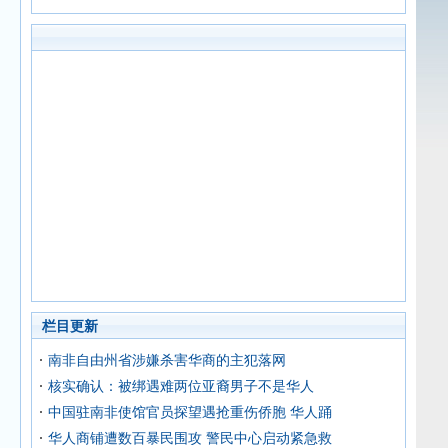
栏目更新
南非自由州省涉嫌杀害华商的主犯落网
核实确认：被绑遇难两位亚裔男子不是华人
中国驻南非使馆官员探望遇抢重伤侨胞 华人踊
华人商铺遭数百暴民围攻 警民中心启动紧急救