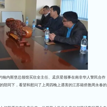
驻约翰内斯堡总领馆买欣全主任、孟庆星领事在南非华人警民合作
的陪同下，看望和慰问了上周四晚上遇害的江苏籍侨胞周永春的