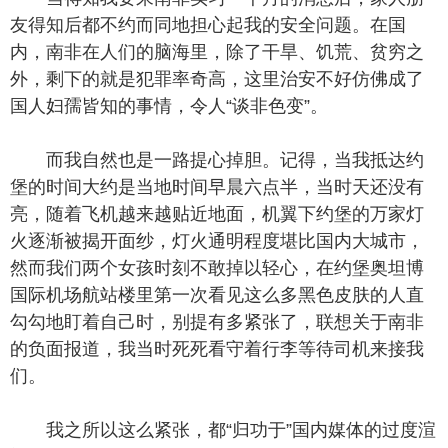
友得知后都不约而同地担心起我的安全问题。在国
内，南非在人们的脑海里，除了干旱、饥荒、贫穷之
外，剩下的就是犯罪率奇高，这里治安不好仿佛成了
国人妇孺皆知的事情，令人“谈非色变”。
而我自然也是一路提心掉胆。记得，当我抵达约
堡的时间大约是当地时间早晨六点半，当时天还没有
亮，随着飞机越来越贴近地面，机翼下约堡的万家灯
火逐渐被揭开面纱，灯火通明程度堪比国内大城市，
然而我们两个女孩时刻不敢掉以轻心，在约堡奥坦博
国际机场航站楼里第一次看见这么多黑色皮肤的人直
勾勾地盯着自己时，别提有多紧张了，联想关于南非
的负面报道，我当时死死看守着行李等待司机来接我
们。
我之所以这么紧张，都“归功于”国内媒体的过度渲