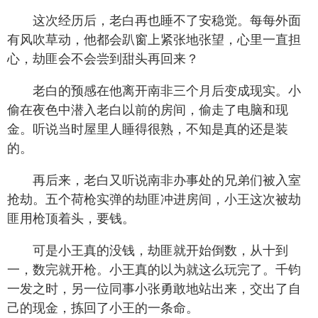
这次经历后，老白再也睡不了安稳觉。每每外面
有风吹草动，他都会趴窗上紧张地张望，心里一直担
心，劫匪会不会尝到甜头再回来？
老白的预感在他离开南非三个月后变成现实。小
偷在夜色中潜入老白以前的房间，偷走了电脑和现
金。听说当时屋里人睡得很熟，不知是真的还是装
的。
再后来，老白又听说南非办事处的兄弟们被入室
抢劫。五个荷枪实弹的劫匪冲进房间，小王这次被劫
匪用枪顶着头，要钱。
可是小王真的没钱，劫匪就开始倒数，从十到
一，数完就开枪。小王真的以为就这么玩完了。千钧
一发之时，另一位同事小张勇敢地站出来，交出了自
己的现金，拣回了小王的一条命。