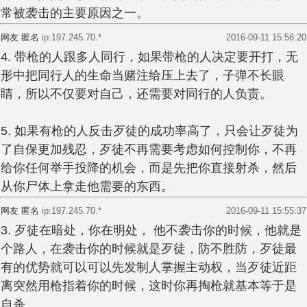
常被袭击的主要原因之一。
网友 匿名
ip:197.245.70.*
2016-09-11 15:56:20
4. 带枪的人跟多人同行，如果带枪的人决定要开打，无
形中把同行人的生命当赌注给压上去了，子弹不长眼
睛，所以不仅要对自己，还需要对同行的人负责。
5. 如果有枪的人反击歹徒的成功率高了，只会让歹徒为
了自保更加残忍，歹徒不再需要考虑如何控制你，不再
给你任何举手投降的机会，而是先把你直接射杀，然后
从你尸体上拿走他需要的东西。
网友 匿名
ip:197.245.70.*
2016-09-11 15:55:37
3. 歹徒在暗处，你在明处， 他不袭击你的时候，他就是
个路人，在袭击你的时候就是歹徒，防不胜防，歹徒最
有的优势就可以可以先发制人掌握主动权，当歹徒近距
离突然用枪指着你的时候，这时你再掏枪就基本等于是
自杀。