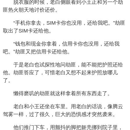
脱衣服的时候，老白侧眼看到小王正和另一个劫
匪热火朝天地讨价还价。
“手机你拿去，SIM卡你也没用，还给我吧。”劫匪
取出了SIM卡还给他。
“钱包和现金你拿着，信用卡你也没用，还给我
吧。”劫匪又把信用卡还给他。
于是老白也试探性地问劫匪，能不能把护照还给
他。劫匪答应了，可惜老白又想不起来护照放哪儿
了。
懒得磨叽的劫匪就这样拿着所有东西走了。
老白和小王还坐在车里。用老白的话说，像腾云
驾雾一样，过了很久，巨大的恐惧感才突然袭来。
他们推门下车，用颤抖的脚把躯壳挪到院子里，