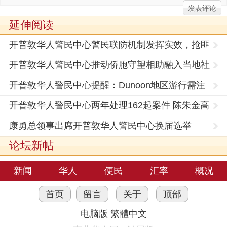
延伸阅读
开普敦华人警民中心警民联防机制发挥实效，抢匪
人赃俱获
开普敦华人警民中心推动侨胞守望相助融入当地社
会
开普敦华人警民中心提醒：Dunoon地区游行需注
意安全
开普敦华人警民中心两年处理162起案件 陈朱金高
票连任
康勇总领事出席开普敦华人警民中心换届选举
论坛新帖
新闻
华人
便民
汇率
概况
首页
留言
关于
顶部
电脑版
繁體中文