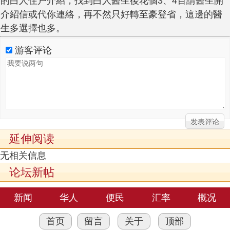
的白人住户介紹，找到白人醫生後花個3、4百請醫生開
介紹信或代你連絡，再不然只好轉至豪登省，這邊的醫
生多選擇也多。
游客评论
延伸阅读
无相关信息
论坛新帖
新闻
华人
便民
汇率
概况
首页
留言
关于
顶部