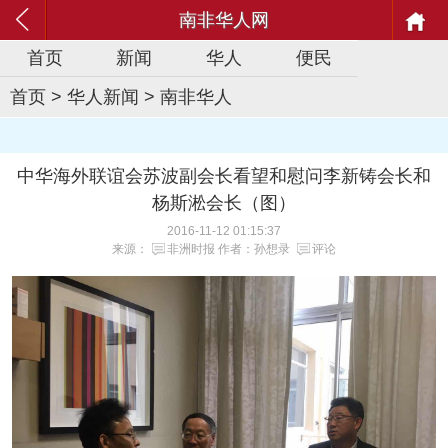
南非华人网
首页
新闻
华人
便民
首页
>
华人新闻
>
南非华人
中华海外联谊会苏波副会长看望和慰问李新铸会长和
杨斯淞会长（图）
2016-11-12 01:15:37
来源：
非洲时报
作者：孙想录
评论