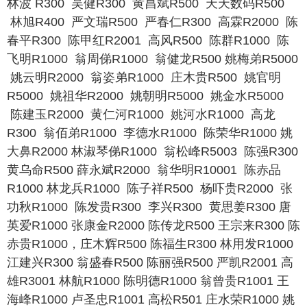
林波 R300 吴健R300 黄昌斌R500 天天数码R500
林旭R400 严文瑞R500 严春仁R300 高霖R2000 陈
春平R300 陈甲红R2001 高风R500 陈群R1000 陈
飞明R1000 翁周俤R1000 翁健龙R500 姚梅弟R5000
姚云明R2000 翁姿弟R1000 庄木贵R500 姚官明
R5000 姚祖华R2000 姚朝明R5000 姚金水R5000
陈建玉R2000 黄仁河R1000 姚河水R1000 高龙
R300 翁佰弟R1000 李德水R1000 陈荣华R1000 姚
大鼻R2000 林淑琴俤R1000 翁松峰R5003 陈强R300
黄乌命R500 薛永斌R2000 翁华明R10001 陈赤品
R1000 林龙兵R1000 陈子祥R500 杨吓贵R2000 张
功秋R1000 陈发贵R300 李兴R300 黄思姜R300 唐
英爱R1000 张康金R2000 陈传龙R500 王宗来R300 陈
赤贵R1000，庄木辉R500 陈福生R300 林用发R1000
江建兴R300 翁盛春R500 陈丽强R500 严凯R2001 高
雄R3001 林航R1000 陈明德R1000 翁曾贵R1001 王
海峰R1000 卢圣忠R1001 高松R501 庄水荣R1000 姚