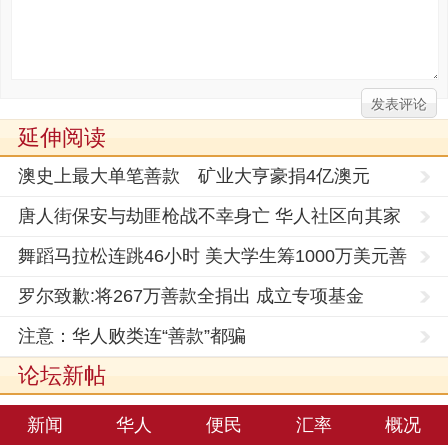
延伸阅读
澳史上最大单笔善款 矿业大亨豪捐4亿澳元
唐人街保安与劫匪枪战不幸身亡 华人社区向其家
属捐赠1
舞蹈马拉松连跳46小时 美大学生筹1000万美元善
款
罗尔致歉:将267万善款全捐出 成立专项基金
注意：华人败类连“善款”都骗
论坛新帖
新闻
华人
便民
汇率
概况