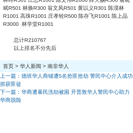
林晖R501 庄忠R1001 陈文伟R2000 薛天赐R500 翁晓
斌R501 林焕R300 翁文风R501 黄以义R301 陈漠林
R1001 高珠R1001 庄孝铨R500 陈存飞R1001 陈上品
R3000 林学堂R1001
总计R210767
以上排名不分先后
首页
>
华人新闻
>
南非华人
上一篇：
德班华人商铺遭5名抢匪抢劫 警民中心介入成功
抓获匪徒
下一篇：
华商遭暴民洗劫被困 开普敦华人警民中心助力
华商脱险