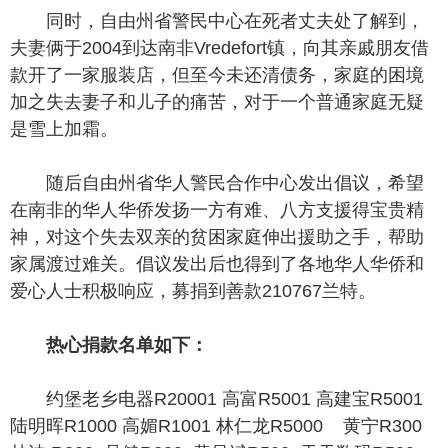
同时，自由州省警民中心在死者丈夫处了解到，
夫妻俩于2004到达南非Vredefort镇，向其亲戚朋友借
款开了一家服装店，但至今未还清债务，家庭的困境
加之失去妻子和儿子的痛苦，对于一个普通家庭无疑
是雪上加霜。
随后自由州省华人警民合作中心发出倡议，希望
在南非的华人华侨发扬一方有难、八方支援得宝贵精
神，对这个失去双亲的贫困家庭伸出援助之手，帮助
家属渡过难关。倡议发出后也得到了各地华人华侨和
爱心人士积极响应，募捐到善款210767兰特。
热心捐款名单如下：
约堡老乡电器R20001 高富R5001 高建宝R5001
陆明晖R1000 高媚R1001 林仁龙R5000 黄宁R300