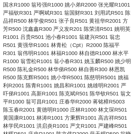
国水R1000 翁玲强R1000 姚小弟R2000 张光耀R1001
严福钦R301 严啊斌R301 翁国财R301 刘用武R501 陈
品祥R500 林学俊R501 张子良R501 黄祖华R2001 方
芳R500 沈鑫鑫R300 严义发R201 陈荣清R501 姚明英
R1001 吕贵R501 池小春R1001 翁建兴R501 翁忠
R501 黄强华R1001 林青松（Cpt）R2000 陈福平
R301 翁伟明R1001 林福R1000 林自德R1000 林水平
R1000 翁雪松R1001 翁小春R301 姚玉麟R500 姚少明
R500 陈礼金R500 林华俤R500 林自善R300 林恩凯
R500 陈克辉R5001 姚小华R5001 陈慈明R5001 姚福
利R2001 陈青R1001 姚昌和R1001 姚雄明R2001 严
吓俤R1001 高新R1001 陈克斌R501 陈华钦R501 翁文
平R1000 翁可昌R1001 庄春华R2000 蒋铭樟R5003
陈玉春R2001 黄德明R1000 庄林R1000 林文琛R501
黄国康R1001 林涛R1001 方秉辉R1001 高吉祥R501
林学民R1001 洪启炎R1001 严文R1001 严建峰R501