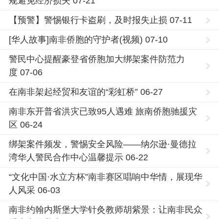
规避免经济损失 07-21
【预警】警惕银行卡盗刷，及时报失止损 07-11
[华人故事]南非侨胞的守护者(视频) 07-10
警民中心提醒豪登省侨胞加大绑架案件防范力
度 07-06
在南非架起经贸和友谊的“彩虹桥” 06-27
南非东开普省洪灾已致95人遇难 旅南侨胞驰援灾
区 06-24
绑架案件频发，警惕安全风险——纳尔逊·曼德拉
湾华人警民合作中心温馨提示 06-22
“文化中国·水立方杯”南非赛区唱响中华情，展现华
人风采 06-03
南非约翰内斯堡大学针灸教师胡紫景：让南非民众