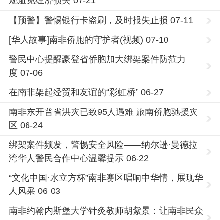
规避免经济损失 07-21
【预警】警惕银行卡盗刷，及时报失止损 07-11
[华人故事]南非侨胞的守护者(视频) 07-10
警民中心提醒豪登省侨胞加大绑架案件防范力
度 07-06
在南非架起经贸和友谊的“彩虹桥” 06-27
南非东开普省洪灾已致95人遇难 旅南侨胞驰援灾
区 06-24
绑架案件频发，警惕安全风险——纳尔逊·曼德拉
湾华人警民合作中心温馨提示 06-22
“文化中国·水立方杯”南非赛区唱响中华情，展现华
人风采 06-03
南非约翰内斯堡大学针灸教师胡紫景：让南非民众