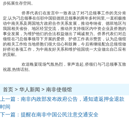
步拓展生存空间。
侨界代表们在发言中一致表达了对刁总领事工作的充分肯
定
,
认为刁总领事在任职中国驻德班总领事的两年多时间里
,
一直积极推
动中南关系及两国地方政府合作关系发展，推动夸纳省、德班地区与
我国相关省份、地区经贸交流，推动并支持领区内中资企业及侨胞的
事业发展，为维护他们的合法权益做出了竭诚努力。侨界代表们对总
领馆在刁总领事领导下开展的爱侨、护侨工作表示赞赏，认为总领馆
的相关工作给当地侨胞们很大信心和鼓舞，今后将继续配合总领馆做
好侨社各项工作，为中南友好关系和维护祖国统一大业做出自己应有
的贡献。
欢送晚宴现场气氛热烈，掌声迭起
,
侨领们与刁总领事互致
祝愿
,
热情话别。
首页
>
华人新闻
>
南非使领馆
上一篇：
南非内政部发布政府公告，通知遣返押金退款
时间
下一篇：
提醒在南非中国公民注意交通安全