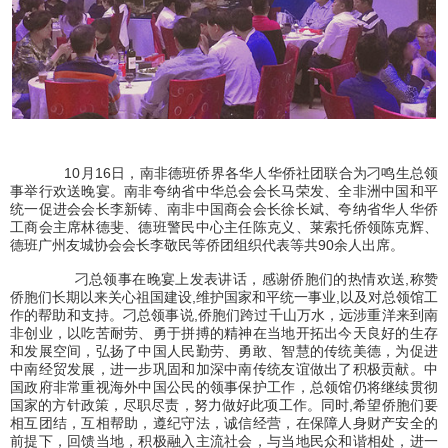
10
月
16
日，南非德班侨界各华人华侨社团联合为刁鸣生总领
事举行欢送晚宴。南非夸纳省中华总会会长马荣发、全非洲中国和平
统一促进会会长李新铸、南非中国商会会长徐长斌、夸纳省华人华侨
工商会主席林德斐、德班警民中心主任陈克义、莱索托侨领陈克辉、
德班广州友城协会会长李敬民等侨团组织代表等共
90
余人出席。
刁总领事在晚宴上发表讲话，感谢侨胞们的热情欢送
,
称赞
侨胞们长期以来关心祖国建设
,
维护国家和平统一事业
,
以及对总领馆工
作的帮助和支持。刁总领事说
,
侨胞们跨过千山万水，远涉重洋来到南
非创业，以吃苦耐劳、勇于拼搏的精神在当地开拓出今天良好的生存
和发展空间，弘扬了中国人民勤劳、勇敢、智慧的传统美德，为促进
中南经贸发展，进一步巩固和加深中南传统友谊做出了积极贡献。中
国政府非常重视海外中国公民的领事保护工作，总领馆仍将继续贯彻
国家的方针政策，尽职尽责，努力做好此项工作。同时
,
希望侨胞们要
相互团结，互相帮助，遵纪守法，诚信经营，在保障人身财产安全的
前提下，回馈当地，积极融入主流社会，与当地民众和谐相处，进一