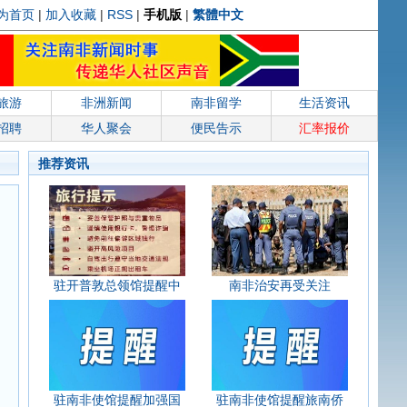
为首页
|
加入收藏
|
RSS
|
手机版
|
繁體中文
旅游
非洲新闻
南非留学
生活资讯
招聘
华人聚会
便民告示
汇率报价
推荐资讯
驻开普敦总领馆提醒中
南非治安再受关注
驻南非使馆提醒加强国
驻南非使馆提醒旅南侨