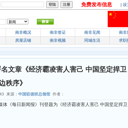
免费发布信息
：
|
设
南非概况
南非签证
南非见闻
南非
房屋店铺
南非视频
同城生活
求职
名文章《经济霸凌害人害己 中国坚定捍卫
边秩序》
6:43 来源：
中国驻德班总领馆
作者：
流媒体《每日新闻报》刊登题为《经济霸凌害人害己 中国坚定捍卫