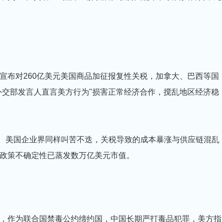
。
宣布对260亿美元美国商品加征报复性关税，加拿大、巴西等国
外交部发言人直言美方行为"损害正常经济合作，搅乱地区经济稳
。
遗。美国企业界同样叫苦不迭，关税导致的成本暴涨与供应链混乱
因政策不确定性已蒸发数万亿美元市值。
，作为联合国禁毒公约缔约国，中国长期严打毒品犯罪，美方指