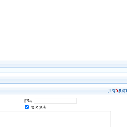
共有
0
条评
密码:
匿名发表