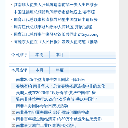
驻南非大使夫人张斌邀请南前第一夫人出席茶会
中国驻德班总领馆慰问新堡市侨胞送上“春节暖
周育江代总领事检查指导约堡中国签证申请服务
周育江代总领事赴约堡华人商城区 开展“温暖
周育江代总领事与豪登省议长共同走访Siyabong
陈晓东大使在《人民日报》发表大使随笔《推动
今日排行
本周
本月
本周热评
本月
年度
南非2025年盗猎犀牛数量同比下降16%
春晚有约 南非华人：总台春晚搭起连接中非的文化
吴鹏大使在2026年 “欢乐春节·共庆中国年” 庆
驻南非使馆举行2026年“欢乐春节·共庆中国年”
南非举办国际母语日庆祝活动
南非暴力犯罪率回落 部分领域仍面临挑战
南非百年糖企濒临清算 约30万个就业岗位恐受影
南非最大城市工业区遭遇用水危机