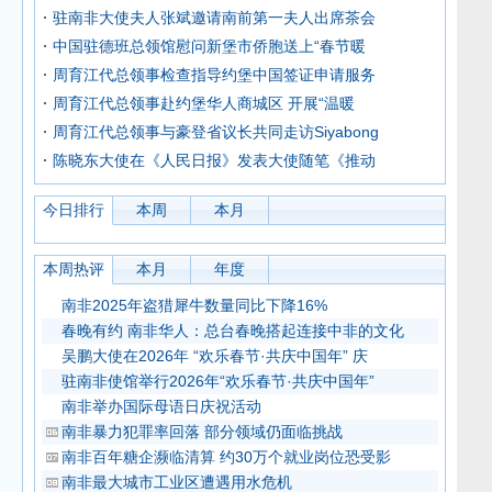
驻南非大使夫人张斌邀请南前第一夫人出席茶会
中国驻德班总领馆慰问新堡市侨胞送上“春节暖
周育江代总领事检查指导约堡中国签证申请服务
周育江代总领事赴约堡华人商城区 开展“温暖
周育江代总领事与豪登省议长共同走访Siyabong
陈晓东大使在《人民日报》发表大使随笔《推动
今日排行
本周
本月
本周热评
本月
年度
南非2025年盗猎犀牛数量同比下降16%
春晚有约 南非华人：总台春晚搭起连接中非的文化
吴鹏大使在2026年 “欢乐春节·共庆中国年” 庆
驻南非使馆举行2026年“欢乐春节·共庆中国年”
南非举办国际母语日庆祝活动
南非暴力犯罪率回落 部分领域仍面临挑战
南非百年糖企濒临清算 约30万个就业岗位恐受影
南非最大城市工业区遭遇用水危机