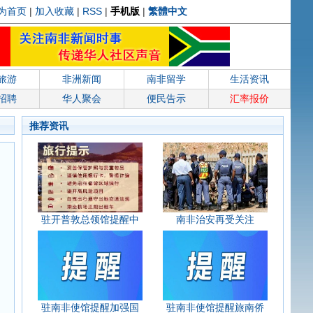
为首页
|
加入收藏
|
RSS
|
手机版
|
繁體中文
旅游
非洲新闻
南非留学
生活资讯
招聘
华人聚会
便民告示
汇率报价
推荐资讯
驻开普敦总领馆提醒中
南非治安再受关注
驻南非使馆提醒加强国
驻南非使馆提醒旅南侨