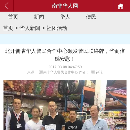
南非华人网
首页
新闻
华人
便民
首页
>
华人新闻
>
社团活动
北开普省华人警民合作中心颁发警民联络牌，华商倍
感安慰！
2017-03-08 04:47:59
来源：
南非华人警民合作中心
作者：
评论