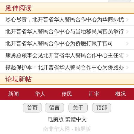
延伸阅读
尽心尽责，北开普省华人警民合作中心为华商排忧
解难！
北开普省华人警民合作中心与当地移民局官员举行
首次座
北开普省华人警民合作中心为侨胞打羸了官司
康勇总领事会见北开普省华人警民合作中心主任陆
明辉
撑起保护伞：北开普省华人警民合作中心为侨胞办
实事
论坛新帖
新闻
华人
便民
汇率
概况
首页
留言
关于
顶部
电脑版
繁體中文
南非华人网 - 触屏版