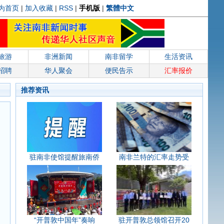
为首页
|
加入收藏
|
RSS
|
手机版
|
繁體中文
旅游
非洲新闻
南非留学
生活资讯
招聘
华人聚会
便民告示
汇率报价
推荐资讯
驻南非使馆提醒旅南侨
南非兰特的汇率走势受
“开普敦中国年”奏响
驻开普敦总领馆召开20