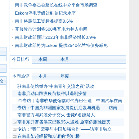
南非竞争委员会延长在线中介平台市场调查
Eskom停电等级达到创纪录水平
南非将最低工资标准提高9.6%
开普敦市计划将500兆瓦电力并入电网
南非财政部预计2023年南非经济增长0.9%
南非财政部将为Eskom提供2540亿兰特债务减免
今日排行
本周
本月
本周热评
本月
年度
论
驻南非使馆举办“中南青年交流之夜”活动
南非启动口蹄疫疫苗接种以遏制疫情
21专访｜南非驻华使馆临时代办巴仕迪：中国汽车在南
专访：中国为非洲国家发展提供启发与机遇——访南
南非警方与武装分子交火 击毙6名嫌疑人
南非东开普省洪灾已致95人遇难 旅南侨胞驰援灾
专访：“我们需要与中国加强合作”——访南非独立
在南非架起经贸和友谊的“彩虹桥”