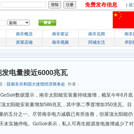
免费发布信息
：
|
设
南非概况
南非签证
南非见闻
南非
房屋店铺
南非视频
同城生活
求职
发电量接近6000兆瓦
来源：
驻南非共和国大使馆经济商务处
作者：
GoSolr数据显示，南非太阳能安装量持续激增，截至今年6月底
顶太阳能安装量增加586兆瓦，其中第二季度增加350兆瓦。目
容量的五分之一。尽管南非电力减载已有所改善，但屋顶太阳能仍
2天未实施停电。GoSolr表示，私人可再生能源发电激增减少了对