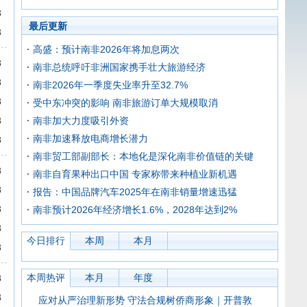
8
最后更新
8
高盛：预计南非2026年将加息两次
8
南非总统呼吁非洲国家携手壮大旅游经济
8
南非2026年一季度失业率升至32.7%
8
受中东冲突的影响 南非旅游订单大规模取消
8
南非加大力度吸引外资
南非加速释放电商增长潜力
8
南非贸工部副部长：本地化是深化南非价值链的关键
8
南非自育果种出口中国 专家称带来种植业新机遇
8
报告：中国品牌汽车2025年在南非销量增速迅猛
8
南非预计2026年经济增长1.6%，2028年达到2%
8
今日排行
本周
本月
8
本周热评
本月
年度
8
8
应对从严治理新形势 守法合规树侨商形象｜开普敦