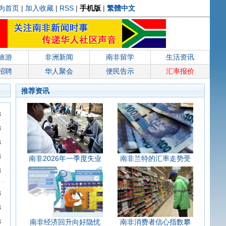
为首页
|
加入收藏
|
RSS
|
手机版
|
繁體中文
旅游
非洲新闻
南非留学
生活资讯
招聘
华人聚会
便民告示
汇率报价
推荐资讯
8
8
8
8
南非2026年一季度失业
南非兰特的汇率走势受
8
8
8
8
南非经济回升向好隐忧
南非消费者信心指数攀