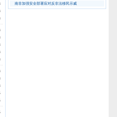
南非加强安全部署应对反非法移民示威
8
8
8
8
8
8
8
8
8
8
8
5
5
5