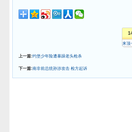
1
来顶
上一篇:
约堡少年险遭暴躁老头枪杀
下一篇:
南非前总统孙涉攻击 检方起诉