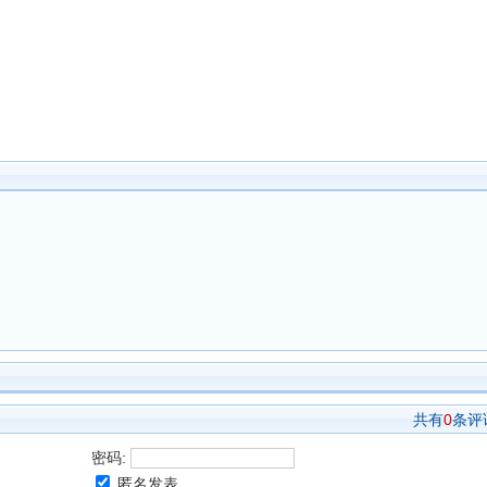
共有
0
条评
密码:
匿名发表