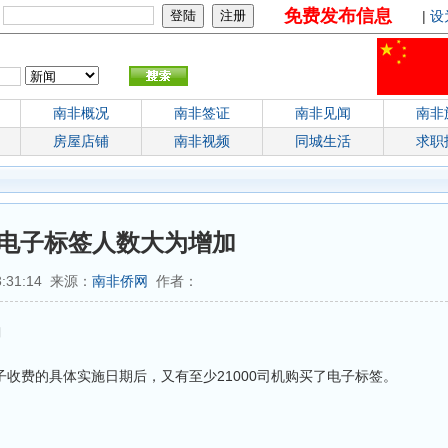
免费发布信息
：
|
设
南非概况
南非签证
南非见闻
南非
房屋店铺
南非视频
同城生活
求职
电子标签人数大为增加
3:31:14 来源：
南非侨网
作者：
加
子收费的具体实施日期后，又有至少21000司机购买了电子标签。