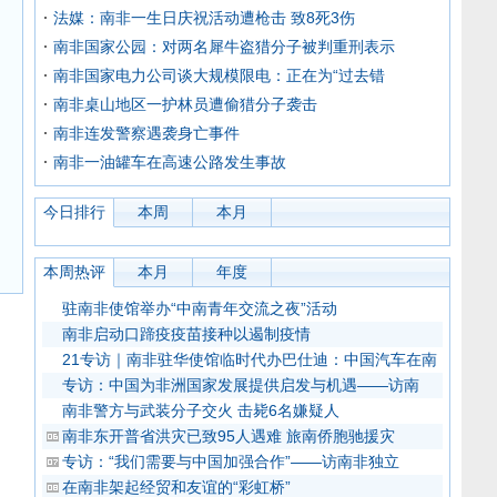
法媒：南非一生日庆祝活动遭枪击 致8死3伤
南非国家公园：对两名犀牛盗猎分子被判重刑表示
南非国家电力公司谈大规模限电：正在为“过去错
南非桌山地区一护林员遭偷猎分子袭击
南非连发警察遇袭身亡事件
南非一油罐车在高速公路发生事故
今日排行
本周
本月
本周热评
本月
年度
驻南非使馆举办“中南青年交流之夜”活动
南非启动口蹄疫疫苗接种以遏制疫情
21专访｜南非驻华使馆临时代办巴仕迪：中国汽车在南
专访：中国为非洲国家发展提供启发与机遇——访南
南非警方与武装分子交火 击毙6名嫌疑人
南非东开普省洪灾已致95人遇难 旅南侨胞驰援灾
专访：“我们需要与中国加强合作”——访南非独立
在南非架起经贸和友谊的“彩虹桥”