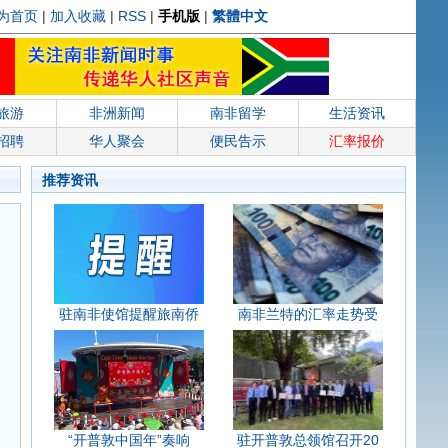
为首页
|
加入收藏
|
RSS
|
手机版
|
繁體中文
旅游
非洲新闻
南非留学
生活资讯
招聘
华人聚会
便民告示
汇率报价
推荐资讯
驻南非使馆提醒旅南侨
南非兰特的汇率走势受
“开普敦中国年”奏响
驻开普敦总领馆召开20