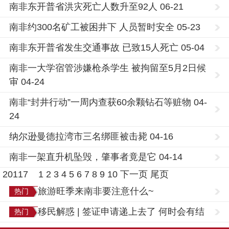
南非东开普省洪灾死亡人数升至92人 06-21
南非约300名矿工被困井下 人员暂时安全 05-23
南非东开普省发生交通事故 已致15人死亡 05-04
南非一大学宿管涉嫌枪杀学生 被拘留至5月2日候
审 04-24
南非“封井行动”一周内查获60余颗钻石等赃物 04-
24
纳尔逊曼德拉湾市三名绑匪被击毙 04-16
南非一架直升机坠毁，肇事者竟是它 04-14
20117
1
2
3
4
5
6
7
8
9
10
下一页
尾页
旅游旺季来南非要注意什么~
热门
移民解惑 | 签证申请递上去了 何时会有结
热门
果？