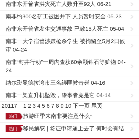
南非东开普省洪灾死亡人数升至92人 06-21
南非约300名矿工被困井下 人员暂时安全 05-23
南非东开普省发生交通事故 已致15人死亡 05-04
南非一大学宿管涉嫌枪杀学生 被拘留至5月2日候
审 04-24
南非“封井行动”一周内查获60余颗钻石等赃物 04-
24
纳尔逊曼德拉湾市三名绑匪被击毙 04-16
南非一架直升机坠毁，肇事者竟是它 04-14
20117
1
2
3
4
5
6
7
8
9
10
下一页
尾页
旅游旺季来南非要注意什么~
热门
移民解惑 | 签证申请递上去了 何时会有结
热门
果？