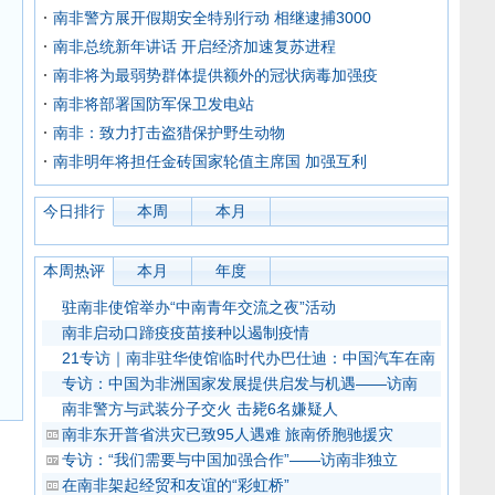
南非警方展开假期安全特别行动 相继逮捕3000
南非总统新年讲话 开启经济加速复苏进程
南非将为最弱势群体提供额外的冠状病毒加强疫
南非将部署国防军保卫发电站
南非：致力打击盗猎保护野生动物
南非明年将担任金砖国家轮值主席国 加强互利
今日排行
本周
本月
本周热评
本月
年度
驻南非使馆举办“中南青年交流之夜”活动
南非启动口蹄疫疫苗接种以遏制疫情
21专访｜南非驻华使馆临时代办巴仕迪：中国汽车在南
专访：中国为非洲国家发展提供启发与机遇——访南
南非警方与武装分子交火 击毙6名嫌疑人
南非东开普省洪灾已致95人遇难 旅南侨胞驰援灾
专访：“我们需要与中国加强合作”——访南非独立
在南非架起经贸和友谊的“彩虹桥”