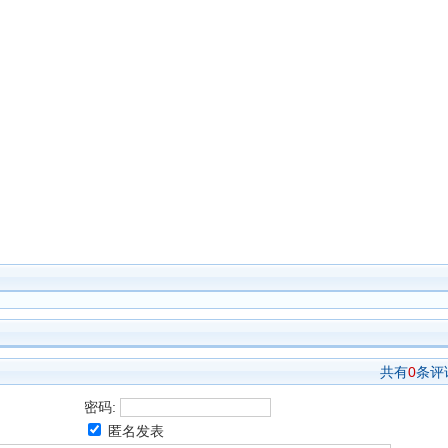
共有
0
条评
密码:
匿名发表