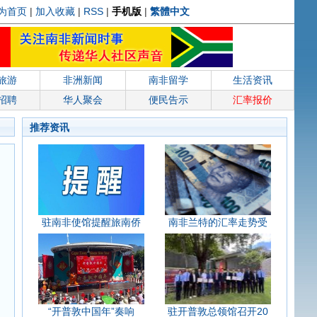
为首页
|
加入收藏
|
RSS
|
手机版
|
繁體中文
旅游
非洲新闻
南非留学
生活资讯
招聘
华人聚会
便民告示
汇率报价
推荐资讯
驻南非使馆提醒旅南侨
南非兰特的汇率走势受
“开普敦中国年”奏响
驻开普敦总领馆召开20