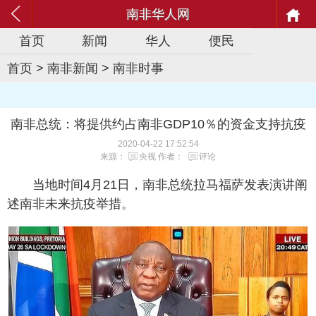
南非华人网
首页
新闻
华人
便民
首页
>
南非新闻
>
南非时事
南非总统：将提供约占南非GDP10％的资金支持抗疫
2020-04-22 17:52:54
来源：
央视
作者：
评论
当地时间4月21日，南非总统拉马福萨发表演讲阐
述南非未来抗疫举措。