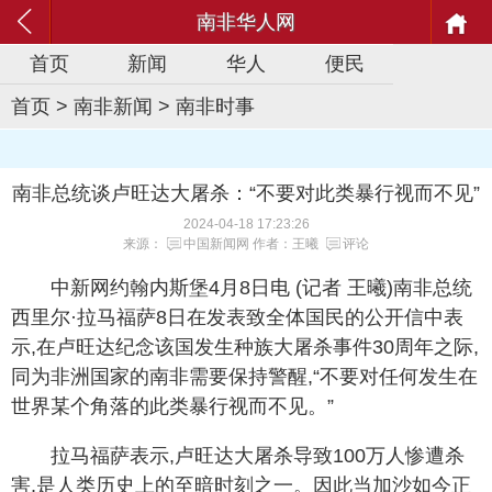
南非华人网
首页
新闻
华人
便民
首页
>
南非新闻
>
南非时事
南非总统谈卢旺达大屠杀：“不要对此类暴行视而不见”
2024-04-18 17:23:26
来源：
中国新闻网
作者：王曦
评论
中新网约翰内斯堡4月8日电 (记者 王曦)南非总统
西里尔·拉马福萨8日在发表致全体国民的公开信中表
示,在卢旺达纪念该国发生种族大屠杀事件30周年之际,
同为非洲国家的南非需要保持警醒,“不要对任何发生在
世界某个角落的此类暴行视而不见。”
拉马福萨表示,卢旺达大屠杀导致100万人惨遭杀
害,是人类历史上的至暗时刻之一。因此当加沙如今正