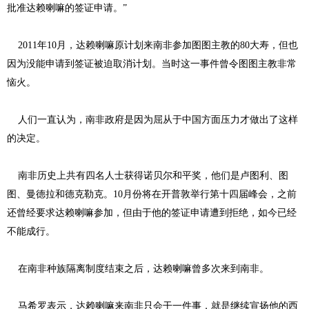
批准达赖喇嘛的签证申请。”
2011年10月，达赖喇嘛原计划来南非参加图图主教的80大寿，但也
因为没能申请到签证被迫取消计划。当时这一事件曾令图图主教非常
恼火。
人们一直认为，南非政府是因为屈从于中国方面压力才做出了这样
的决定。
南非历史上共有四名人士获得诺贝尔和平奖，他们是卢图利、图
图、曼德拉和德克勒克。10月份将在开普敦举行第十四届峰会，之前
还曾经要求达赖喇嘛参加，但由于他的签证申请遭到拒绝，如今已经
不能成行。
在南非种族隔离制度结束之后，达赖喇嘛曾多次来到南非。
马希罗表示，达赖喇嘛来南非只会干一件事，就是继续宣扬他的西