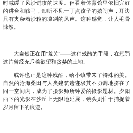
时减缓了风沙进攻的速度。但看着体育馆里依旧完好
的讲台和鞍马，却听不见一丁点孩子的嬉闹声，耳边
只有夹杂着沙粒的凛冽的风声。这种感觉，让人毛骨
悚然。
大自然正在用“荒芜”——这种残酷的手段，在惩罚
这片曾经充斥着欲望和贪婪的土地。
或许也正是这种残酷，给小镇带来了特殊的美。
自然的沧海桑田与人类建筑遗迹极其不协调地挤在了
同一空间内，成为了摄影师所钟爱的摄影题材。夕阳
西下的光影在沙丘上无限地延展，镜头则忙于捕捉着
岁月留下的痕迹。