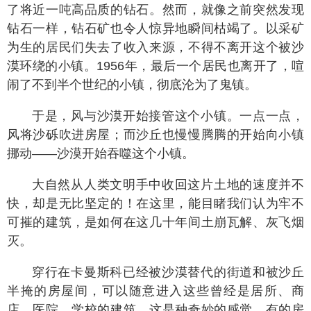
了将近一吨高品质的钻石。然而，就像之前突然发现
钻石一样，钻石矿也令人惊异地瞬间枯竭了。以采矿
为生的居民们失去了收入来源，不得不离开这个被沙
漠环绕的小镇。1956年，最后一个居民也离开了，喧
闹了不到半个世纪的小镇，彻底沦为了鬼镇。
于是，风与沙漠开始接管这个小镇。一点一点，
风将沙砾吹进房屋；而沙丘也慢慢腾腾的开始向小镇
挪动——沙漠开始吞噬这个小镇。
大自然从人类文明手中收回这片土地的速度并不
快，却是无比坚定的！在这里，能目睹我们认为牢不
可摧的建筑，是如何在这几十年间土崩瓦解、灰飞烟
灭。
穿行在卡曼斯科已经被沙漠替代的街道和被沙丘
半掩的房屋间，可以随意进入这些曾经是居所、商
店、医院、学校的建筑，这是种奇妙的感觉。有的房