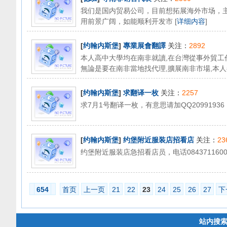
我们是国内贸易公司，目前想拓展海外市场，
用前景广阔，如能顺利开发市 [
详细内容
]
[
约翰内斯堡
]
專業展會翻譯
关注：
2892
本人高中大學均在南非就讀,在台灣從事外貿工作
無論是要在南非當地找代理,擴展南非市場,本人
[
约翰内斯堡
]
求翻译一枚
关注：
2257
求7月1号翻译一枚，有意思请加QQ20991936 
[
约翰内斯堡
]
约堡附近服装店招看店
关注：
23
约堡附近服装店急招看店员，电话0843711600
654
首页
上一页
21
22
23
24
25
26
27
下
站内搜