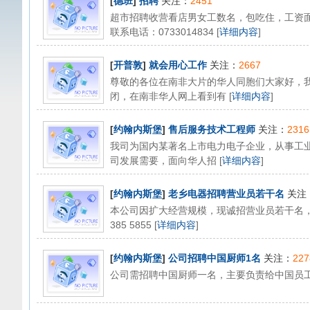
[
德班
]
招聘
关注：
2451
超市招聘收营看店男女工数名，包吃住，工资
联系电话：0733014834 [
详细内容
]
[
开普敦
]
就会用心工作
关注：
2667
尊敬的各位在南非大片的华人同胞们大家好，
闭，在南非华人网上看到有 [
详细内容
]
[
约翰内斯堡
]
售后服务技术工程师
关注：
2316
我司为国内某著名上市电力电子企业，从事工
司发展需要，面向华人招 [
详细内容
]
[
约翰内斯堡
]
老乡电器招聘营业员若干名
关注
本公司因扩大经营规模，现诚招营业员若干名，
385 5855 [
详细内容
]
[
约翰内斯堡
]
公司招聘中国厨师1名
关注：
227
公司需招聘中国厨师一名，主要负责给中国员工做饭