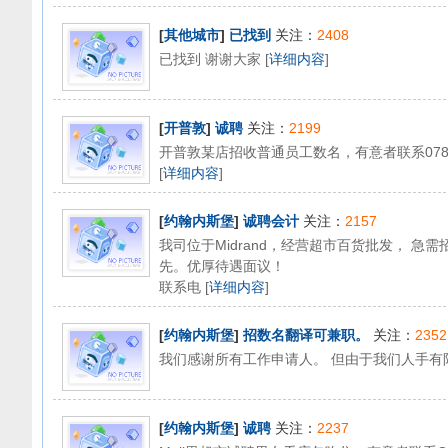
[
其他城市
]
已找到
关注：
2408
已找到 谢谢大家 [
详细内容
]
[
开普敦
]
诚聘
关注：
2199
开普敦某店招收普通员工数名，有意者联系07810
[
详细内容
]
[
约翰内斯堡
]
诚聘会计
关注：
2157
我司位于Midrand，经营超市百货批发， 
先。优厚待遇面议！
联系电 [
详细内容
]
[
约翰内斯堡
]
招数名翻译可兼职。
关注：
2352
我们感谢所有工作申请人。 但由于我们人手有
[
约翰内斯堡
]
诚聘
关注：
2237