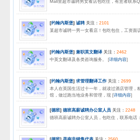
Mall里超市诚聘男女看店包吃住，有意者联系QQ11
[
约翰内斯堡
]
诚聘
关注：
2101
某超市诚聘一男一女看店！包吃包住，工资面议。有意
[
约翰内斯堡
]
兼职英文翻译
关注：
2462
中英文翻译及各类咨询服务。 [
详细内容
]
[
约翰内斯堡
]
求管理翻译工作
关注：
2699
本人在英国生活过十一年，就读过酒店管理，
馆，做过跑当地业务和管理，现 [
详细内容
]
[
德班
]
德班高薪诚聘办公室人员
关注：
2248
德班高薪诚聘办公室人员，包吃住，联系电话：074 
[
德班
]
寻南非销售代表
关注：
2560