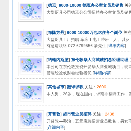
[
德班
]
6000-10000 德班办公室文员及销售
关
大型厨具公司德班分公司招聘办公室文员及销售，有意请简
[
布隆方丹
]
6000-10000万包吃住各个岗位
关
大型厨具工厂招聘 车床工电工带班工人。以及
有意请联络 072 6799556 潘先生 [
详细内容
]
[
约翰内斯堡
]
东伦敦华人商城诚招总经理助理
本公司在东伦敦投资开发华人商业城项目，现
管理经验或财会经验者优 [
详细内容
]
[
其他城市
]
翻译求职
关注：
2606
本人男，26岁，现在国内，求南非翻译工作，英
[
开普敦
]
超市营业员招聘
关注：
2438
开普敦—乔治，五元店急招营业员数名，男女不限
[
详细内容
]