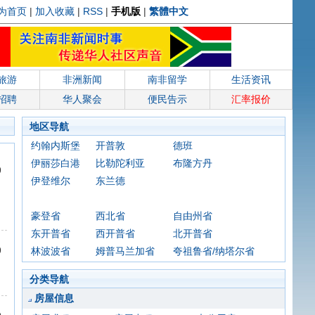
为首页
|
加入收藏
|
RSS
|
手机版
|
繁體中文
旅游
非洲新闻
南非留学
生活资讯
招聘
华人聚会
便民告示
汇率报价
地区导航
约翰内斯堡
开普敦
德班
伊丽莎白港
比勒陀利亚
布隆方丹
9
伊登维尔
东兰德
豪登省
西北省
自由州省
东开普省
西开普省
北开普省
9
林波波省
姆普马兰加省
夸祖鲁省/纳塔尔省
分类导航
房屋信息