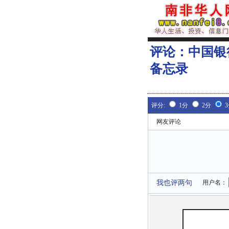
评论：
中国银
备忘录
评分:
1分
2分
网友评论
我也评两句
用户名：