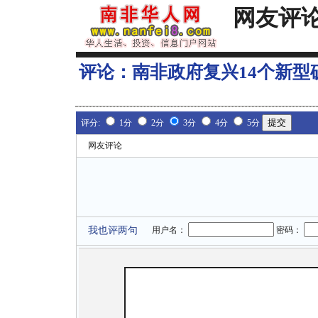
网友评
评论：
南非政府复兴14个新型
评分:
1分
2分
3分
4分
5分
网友评论
我也评两句
用户名：
密码：