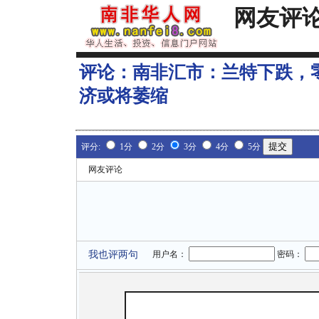
网友评
评论：
南非汇市：兰特下跌，
济或将萎缩
评分:
1分
2分
3分
4分
5分
网友评论
我也评两句
用户名：
密码：