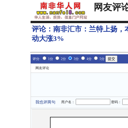
网友评
评论：
南非汇市：兰特上扬，
动大涨3%
评分:
1分
2分
3分
4分
5分
网友评论
我也评两句
用户名：
密码：