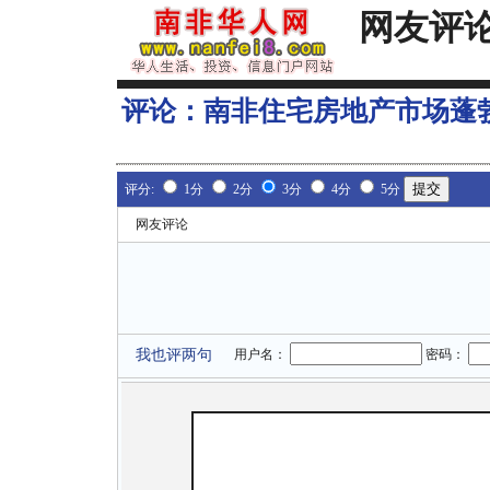
网友评
评论：
南非住宅房地产市场蓬
评分:
1分
2分
3分
4分
5分
网友评论
我也评两句
用户名：
密码：