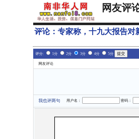
网友评
评论：
专家称，十九大报告对
评分:
1分
2分
3分
4分
5分
网友评论
我也评两句
用户名：
密码：