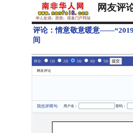
网友评
评论：
情意敬意暖意——“20
间
评分:
1分
2分
3分
4分
5分
网友评论
我也评两句
用户名：
密码：