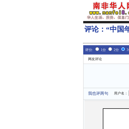
评论：
“中国
评分:
1分
2分
网友评论
我也评两句
用户名：