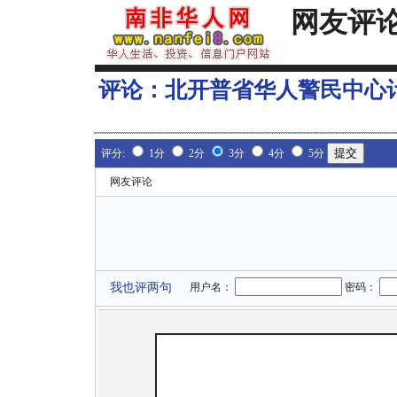
网友评
评论：
北开普省华人警民中心
评分:
1分
2分
3分
4分
5分
网友评论
我也评两句
用户名：
密码：