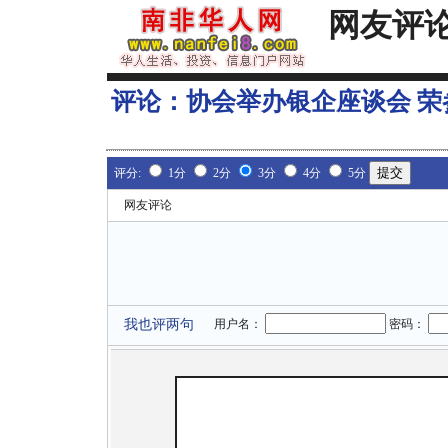
网友评
评论：
协会举办银企座谈会 
评分:
1分
2分
3分
4分
5分
网友评论
我也评两句
用户名：
密码：