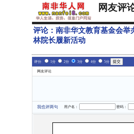
网友评
评论：
南非华文教育基金会举
林院长履新活动
评分:
1分
2分
3分
4分
5分
网友评论
我也评两句
用户名：
密码：