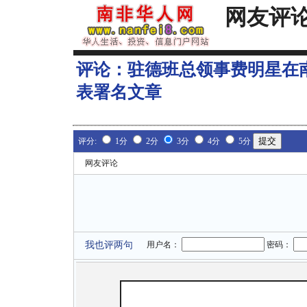
网友评
评论：
驻德班总领事费明星在
表署名文章
评分:
1分
2分
3分
4分
5分
网友评论
我也评两句
用户名：
密码：