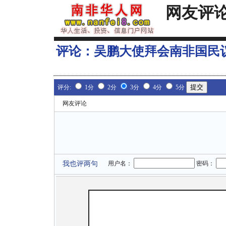
网友评
评论：
吴鹏大使拜会南非国民
评分:
1分
2分
3分
4分
5分
网友评论
我也评两句
用户名：
密码：